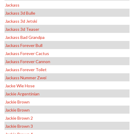
Jackass
Jackass 3d Bulle
Jackass 3d Jetski
Jackass 3d Teaser
Jackass Bad Grandpa
Jackass Forever Bull
Jackass Forever Cactus
Jackass Forever Cannon
Jackass Forever Toilet
Jackass Nummer Zwei
Jacke Wie Hose
Jackie Argentinian
Jackie Brown
Jackie Brown
Jackie Brown 2
Jackie Brown 3