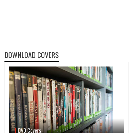
DOWNLOAD COVERS
DVD Covers