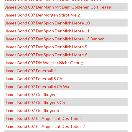
James Bond 007 Der Mann Mit Dem Goldenen Colt Teaser
James Bond 007 Der Morgen Stirbt Nie 2
James Bond 007 Der Spion Der Mich Liebte 10
James Bond 007 Der Spion Der Mich Liebte 11
James Bond 007 Der Spion Der Mich Liebte 13 Banner
James Bond 007 Der Spion Der Mich Liebte 5
James Bond 007 Der Spion Der Mich Liebte 6
James Bond 007 Die Welt Ist Nicht Genug
James Bond 007 Feuerball 4
James Bond 007 Feuerball 5 Ch
James Bond 007 Feuerball 6 Ch Wa
James Bond 007 Goldfinger 4
James Bond 007 Goldfinger 5 Ch
James Bond 007 Goldfinger 6
James Bond 007 Im Angesicht Des Todes
James Bond 007 Im Angesicht Des Todes 2