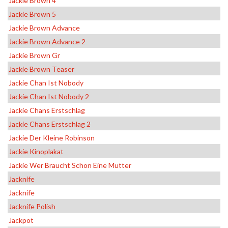
Jackie Brown 4
Jackie Brown 5
Jackie Brown Advance
Jackie Brown Advance 2
Jackie Brown Gr
Jackie Brown Teaser
Jackie Chan Ist Nobody
Jackie Chan Ist Nobody 2
Jackie Chans Erstschlag
Jackie Chans Erstschlag 2
Jackie Der Kleine Robinson
Jackie Kinoplakat
Jackie Wer Braucht Schon Eine Mutter
Jacknife
Jacknife
Jacknife Polish
Jackpot