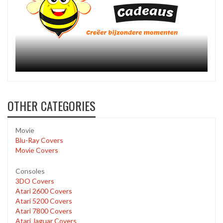
OTHER CATEGORIES
Movie
Blu-Ray Covers
Movie Covers
Consoles
3DO Covers
Atari 2600 Covers
Atari 5200 Covers
Atari 7800 Covers
Atari Jaguar Covers