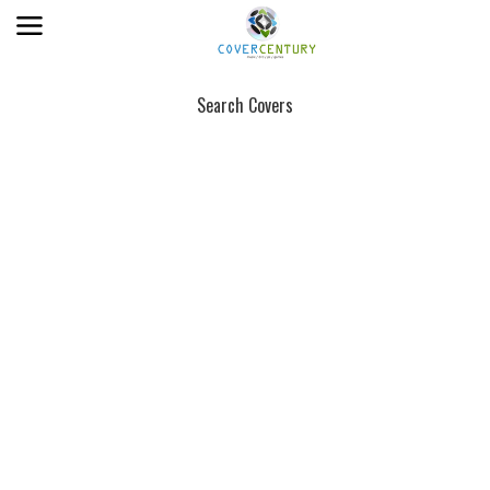
Search Covers